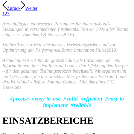
Zurück
Weiter
1
2
3
Am häufigsten eingesetzter Parameter für Internal-Load-
Messungen in verschiedenen Profiteams: Von ca. 70% aller Teams
eingesetzt.
.
Akenhead & Nassis
(2016)
Valides Tool zur Reduzierung des Verletzungsrisikos und zur
Optimierung der Performance
.
Barca Innovation Hub
(2019)
Aktuell nutzen wir ihn im ganzen Club, als Parameter, der uns
Informationen über den Internal Load – den Effekt auf den Körper
– für den gesamten Trainingsprozess bereitstellt. Wir ergänzen ihn
mit GPS-Daten, die uns objektive Messgrößen des External Loads –
den Workload – liefern
.
Antonio Gómez, Athletiktrainer
F.C.
Barcelona
#precise #easy-to-use #valid #efficient #easy to
implement #reliable
EINSATZBEREICHE