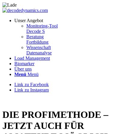
Unser Angebot
Monitoring-Tool
Decode S
Beratung
Fortbildung
Wissenschaft
Datenanalyse
Load Management
Biomarker
Über uns
Menü
Menü
Link zu Facebook
Link zu Instagram
DIE PROFIMETHODE –
JETZT AUCH FÜR