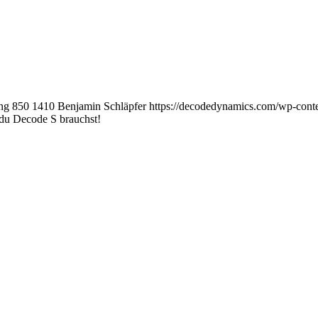
ng
850
1410
Benjamin Schläpfer
https://decodedynamics.com/wp-con
u Decode S brauchst!