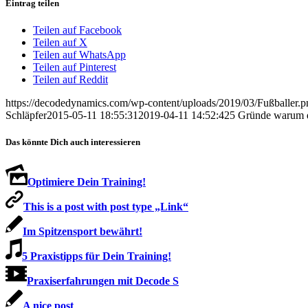
Eintrag teilen
Teilen auf Facebook
Teilen auf X
Teilen auf WhatsApp
Teilen auf Pinterest
Teilen auf Reddit
https://decodedynamics.com/wp-content/uploads/2019/03/Fußballer.p
Schläpfer
2015-05-11 18:55:31
2019-04-11 14:52:42
5 Gründe warum d
Das könnte Dich auch interessieren
Optimiere Dein Training!
This is a post with post type „Link“
Im Spitzensport bewährt!
5 Praxistipps für Dein Training!
Praxiserfahrungen mit Decode S
A nice post