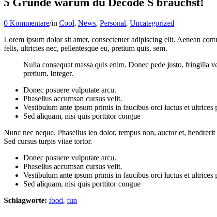
5 Gründe warum du Decode S brauchst!
0 Kommentare
/
in
Cool
,
News
,
Personal
,
Uncategorized
Lorem ipsum dolor sit amet, consectetuer adipiscing elit. Aenean co
felis, ultricies nec, pellentesque eu, pretium quis, sem.
Nulla consequat massa quis enim. Donec pede justo, fringilla vel,
pretium. Integer.
Donec posuere vulputate arcu.
Phasellus accumsan cursus velit.
Vestibulum ante ipsum primis in faucibus orci luctus et ultrices
Sed aliquam, nisi quis porttitor congue
Nunc nec neque. Phasellus leo dolor, tempus non, auctor et, hendrerit 
Sed cursus turpis vitae tortor.
Donec posuere vulputate arcu.
Phasellus accumsan cursus velit.
Vestibulum ante ipsum primis in faucibus orci luctus et ultrices
Sed aliquam, nisi quis porttitor congue
Schlagworte:
food
,
fun